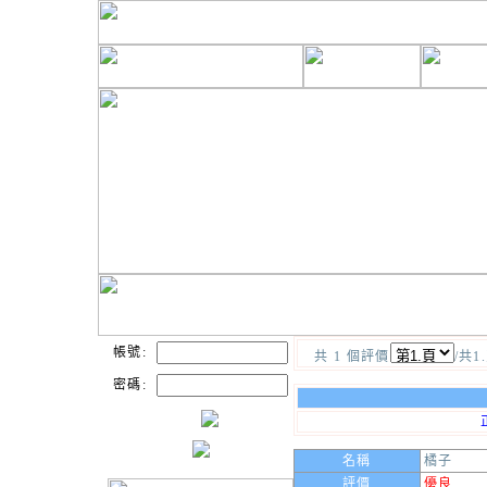
帳號:
共 1 個評價
/共1
密碼:
名稱
橘子
評價
優良