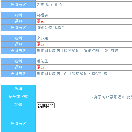
評價內容
專業.態度.細心
名稱
陳福男
評價
優良
評價內容
價錢公道 服務至上
名稱
李小姐
評價
優良
評價內容
免費到府勘估且服務親切，解說詳細，值得推薦
名稱
潘先生
評價
優良
評價內容
免費到府勘估，而且服務親切，值得推薦
名稱
身分證字號
(為了防止惡意灌水,此
評價
評價內容