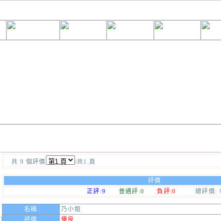
共 9 個評價
/共1.頁
評價
正評:9
普通評:0
負評:0
總評價: 
名稱
乃小姐
評價
優良