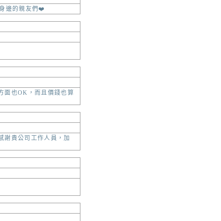
給身邊的親友們❤️
方面也OK，而且價錢也算
感謝貴公司工作人員，加