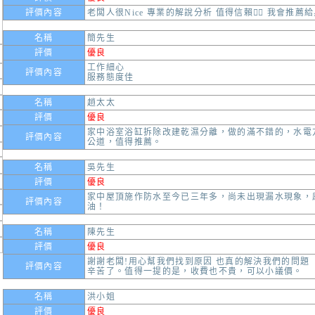
評價內容
老闆人很Nice 專業的解說分析 值得信賴👍🏻 我會推薦
名稱
簡先生
評價
優良
工作細心
評價內容
服務態度佳
名稱
趙太太
評價
優良
家中浴室浴缸拆除改建乾濕分離，做的滿不錯的，水電
評價內容
公道，值得推薦。
名稱
吳先生
評價
優良
家中屋頂施作防水至今已三年多，尚未出現漏水現象，
評價內容
油！
名稱
陳先生
評價
優良
謝謝老闆!用心幫我們找到原因 也真的解決我們的問題
評價內容
辛苦了。值得一提的是，收費也不貴，可以小議價。
名稱
洪小姐
評價
優良