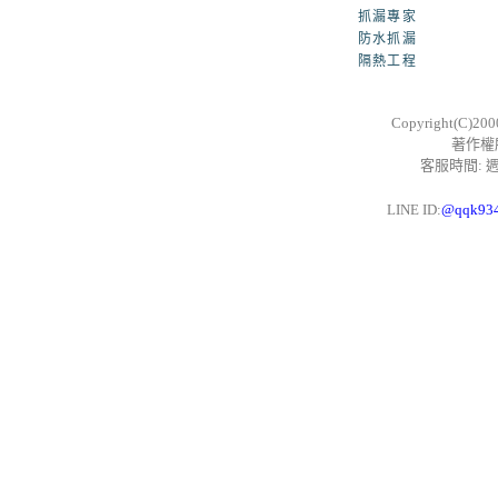
抓漏專家
防水抓漏
隔熱工程
Copyright(C)20
著作權
客服時間: 週一
LINE ID:
@qqk93