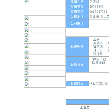
連絡人員
李財發
聯絡電話
29338849
聯絡電話
0987687738
公司地址
台北市 文山區
公司網址
全省
基隆市
服務區域
苗栗縣
台南市
連江縣
抓漏工程
防霉處理
服務項目
服務內容
政府立案, 訂
水電工